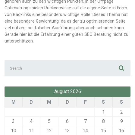
gehören auch zu den wichtigen Punkten. In der Offpage
Optimierung spielen Rückverweise auf die eigene Seite in Form
von Backlinks eine besonders wichtige Rolle. Dieses Thema hat
eine besondere Gewichtung, da es der zu optimierenden Seite
viel nützen, bei falscher Ausführung aber auch schaden kann.
Gerade hier ist die Erfahrung einer guten SEO Beratung nicht zu
unterschätzen.
Search
for:
August 2026
M
D
M
D
F
S
S
1
2
3
4
5
6
7
8
9
10
11
12
13
14
15
16