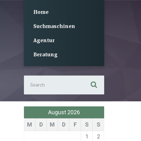
Home
Suchmaschinen
Agentur
Beratung
Search
for:
August 2026
M
D
M
D
F
S
S
1
2